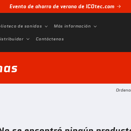
Evento de ahorro de verano de ICOtec.com
blioteca de sonidos
Más información
istribuidor
Contáctenos
mas
Ordena
No se encontró ningún product